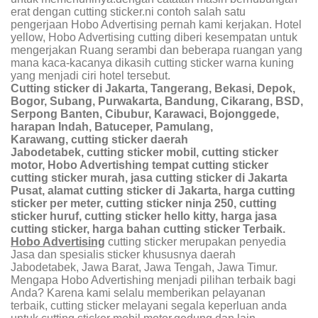
erat dengan cutting sticker.ni contoh salah satu
pengerjaan Hobo Advertising pernah kami kerjakan. Hotel
yellow, Hobo Advertising cutting diberi kesempatan untuk
mengerjakan Ruang serambi dan beberapa ruangan yang
mana kaca-kacanya dikasih cutting sticker warna kuning
yang menjadi ciri hotel tersebut.
Cutting sticker di Jakarta, Tangerang, Bekasi, Depok,
Bogor, Subang, Purwakarta, Bandung, Cikarang, BSD,
Serpong Banten, Cibubur, Karawaci, Bojonggede,
harapan Indah, Batuceper, Pamulang,
Karawang, cutting sticker daerah
Jabodetabek, cutting sticker mobil, cutting sticker
motor, Hobo Advertishing tempat cutting sticker
cutting sticker murah, jasa cutting sticker di Jakarta
Pusat, alamat cutting sticker di Jakarta, harga cutting
sticker per meter, cutting sticker ninja 250, cutting
sticker huruf, cutting sticker hello kitty, harga jasa
cutting sticker, harga bahan cutting sticker Terbaik.
Hobo Advertising
cutting sticker merupakan penyedia
Jasa dan spesialis sticker khususnya daerah
Jabodetabek, Jawa Barat, Jawa Tengah, Jawa Timur.
Mengapa Hobo Advertishing menjadi pilihan terbaik bagi
Anda? Karena kami selalu memberikan pelayanan
terbaik, cutting sticker melayani segala keperluan anda