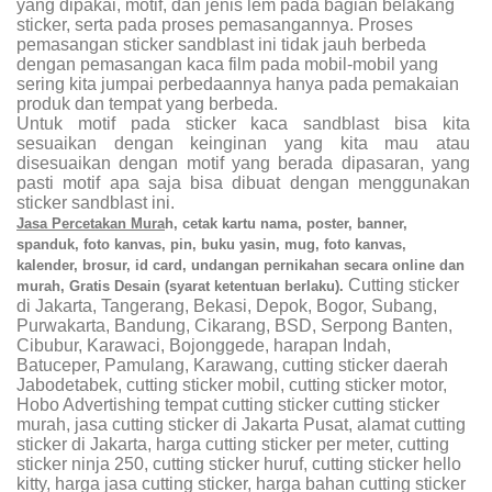
yang dipakai, motif, dan jenis lem pada bagian belakang
sticker, serta pada proses pemasangannya. Proses
pemasangan sticker sandblast ini tidak jauh berbeda
dengan pemasangan kaca film pada mobil-mobil yang
sering kita jumpai perbedaannya hanya pada pemakaian
produk dan tempat yang berbeda.
Untuk motif pada sticker kaca sandblast bisa kita
sesuaikan dengan keinginan yang kita mau atau
disesuaikan dengan motif yang berada dipasaran, yang
pasti motif apa saja bisa dibuat dengan menggunakan
sticker sandblast ini.
Jasa Percetakan Mura
h, cetak kartu nama, poster, banner,
spanduk, foto kanvas, pin, buku yasin, mug, foto kanvas,
kalender, brosur,
id card, undangan pernikahan
secara online dan
Cutting sticker
murah, Gratis Desain (syarat ketentuan berlaku).
di Jakarta, Tangerang, Bekasi, Depok, Bogor, Subang,
Purwakarta, Bandung, Cikarang, BSD, Serpong Banten,
Cibubur, Karawaci, Bojonggede, harapan Indah,
Batuceper, Pamulang, Karawang, cutting sticker daerah
Jabodetabek, cutting sticker mobil, cutting sticker motor,
Hobo Advertishing tempat cutting sticker cutting sticker
murah, jasa cutting sticker di Jakarta Pusat, alamat cutting
sticker di Jakarta, harga cutting sticker per meter, cutting
sticker ninja 250, cutting sticker huruf, cutting sticker hello
kitty, harga jasa cutting sticker, harga bahan cutting sticker