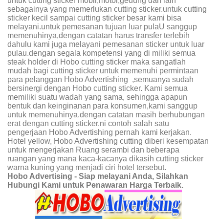
untuk cutting sticker mobil,motor,gedung dan lain
sebagainya yang memerlukan cutting sticker.untuk cutting
sticker kecil sampai cutting sticker besar kami bisa
melayani.untuk pemesanan tujuan luar pulaU sanggup
memenuhinya,dengan catatan harus transfer terlebih
dahulu kami juga melayani pemesanan sticker untuk luar
pulau.dengan segala kompetensi yang di miliki semua
steak holder di Hobo cutting sticker maka sangatlah
mudah bagi cutting sticker untuk memenuhi permintaan
para pelanggan Hobo Advertishing ,semuanya sudah
bersinergi dengan Hobo cutting sticker. Kami semua
memiliki suatu wadah yang sama, sehingga apapun
bentuk dan keinginanan para konsumen,kami sanggup
untuk memenuhinya.dengan catatan masih berhubungan
erat dengan cutting sticker.ni contoh salah satu
pengerjaan Hobo Advertishing pernah kami kerjakan.
Hotel yellow, Hobo Advertishing cutting diberi kesempatan
untuk mengerjakan Ruang serambi dan beberapa
ruangan yang mana kaca-kacanya dikasih cutting sticker
warna kuning yang menjadi ciri hotel tersebut.
Hobo Advertising - Siap melayani Anda, Silahkan
Hubungi Kami untuk Penawaran Harga Terbaik.