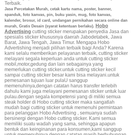
Terbaik.
Jasa Percetakan Murah, cetak kartu nama, poster, banner,
spanduk, foto kanvas, pin, buku yasin, mug, foto kanvas,
kalender, brosur,
id card, undangan pernikahan
secara online dan
Hobo
murah, Gratis Desain (syarat ketentuan berlaku).
Advertising
cutting sticker merupakan penyedia Jasa dan
spesialis sticker khususnya daerah Jabodetabek, Jawa
Barat, Jawa Tengah, Jawa Timur. Mengapa Hobo
Advertishing menjadi pilihan terbaik bagi Anda? Karena
kami selalu memberikan pelayanan terbaik, cutting sticker
melayani segala keperluan anda untuk cutting sticker
mobil,motor,gedung dan lain sebagainya yang
memerlukan cutting sticker.untuk cutting sticker kecil
sampai cutting sticker besar kami bisa melayani.untuk
pemesanan tujuan luar pulaU sanggup
memenuhinya,dengan catatan harus transfer terlebih
dahulu kami juga melayani pemesanan sticker untuk luar
pulau.dengan segala kompetensi yang di miliki semua
steak holder di Hobo cutting sticker maka sangatlah
mudah bagi cutting sticker untuk memenuhi permintaan
para pelanggan Hobo Advertising , semuanya sudah
bersinergi dengan Hobo cutting sticker. Kami semua
memiliki suatu wadah yang sama, sehingga apapun
bentuk dan keinginanan para konsumen,kami sanggup
untuk memenuhinya.dengan catatan masih berhubungan