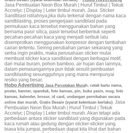
Jasa Pembuatan Neon Box Murah | Huruf Timbul | Tekuk
Accrelyc |
Display | Leter timbul murah.
Jasa Sticker
Sandblast istilahnya,jika dulu terkenal dengan nama kaca
sandblasting, proses pengerjaan sandblast pada
permukaan kaca tersebut menggunakan bahan yang
bernama pasir silica, pasir tersebut berbentuk seperti
pecahan-pecahan kaca yang menjadi serbuk lalu
disemprotkan menggunakan konpresor dengan tambahan
cairan tertentu. Seiring perubahan jaman sekarang yang
serba ingin praktis, maka perusahaan sticker mulai
membuat sticker kaca sandblast dengan berbagai motif,
dari mulai buram, pohon bamboo, air hujan dan lainnya,
dalam pemasangannya pun tidak sesulit pembuatan
sandblasting sesungguhnya yang mana mempunyai
resiko yang besar.
Hobo Advertising
Jasa Percetakan Mura
h, cetak kartu nama,
poster, banner, spanduk, foto kanvas, pin, buku yasin, mug, foto
kanvas, kalender, brosur,
id card, undangan pernikahan
secara
Jasa
online dan murah, Gratis Desain (syarat ketentuan berlaku)
.
Pembuatan Neon Box Murah | Huruf Timbul | Tekuk
Accrelyc |
Display | Leter timbul murah.
Akan tetapi ada
perbedaan antara sticker sandblast yang digunakan pada
kaca rumah atau gedung dengan sticker-sticker yang
biasa kita jumpai, perbedaan dapat kita lihat dari bahan