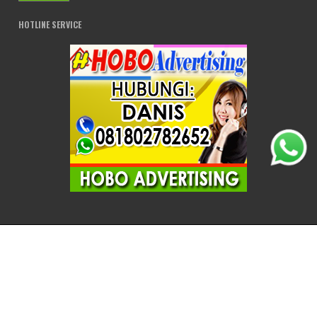
HOTLINE SERVICE
© 2018 HOBO ADVERTISING - CETAK SPANDUK BANNER, STICKER KACA
SANDBLAST . All rights reserved. | Supported by :
MENOREH Media