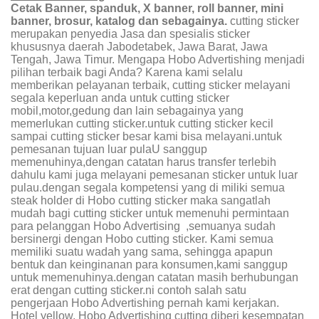
Cetak Banner, spanduk, X banner, roll banner, mini
banner, brosur, katalog dan sebagainya.
cutting sticker
merupakan penyedia Jasa dan spesialis sticker
khususnya daerah Jabodetabek, Jawa Barat, Jawa
Tengah, Jawa Timur. Mengapa Hobo Advertishing menjadi
pilihan terbaik bagi Anda? Karena kami selalu
memberikan pelayanan terbaik, cutting sticker melayani
segala keperluan anda untuk cutting sticker
mobil,motor,gedung dan lain sebagainya yang
memerlukan cutting sticker.untuk cutting sticker kecil
sampai cutting sticker besar kami bisa melayani.untuk
pemesanan tujuan luar pulaU sanggup
memenuhinya,dengan catatan harus transfer terlebih
dahulu kami juga melayani pemesanan sticker untuk luar
pulau.dengan segala kompetensi yang di miliki semua
steak holder di Hobo cutting sticker maka sangatlah
mudah bagi cutting sticker untuk memenuhi permintaan
para pelanggan Hobo Advertising ,semuanya sudah
bersinergi dengan Hobo cutting sticker. Kami semua
memiliki suatu wadah yang sama, sehingga apapun
bentuk dan keinginanan para konsumen,kami sanggup
untuk memenuhinya.dengan catatan masih berhubungan
erat dengan cutting sticker.ni contoh salah satu
pengerjaan Hobo Advertishing pernah kami kerjakan.
Hotel yellow, Hobo Advertishing cutting diberi kesempatan