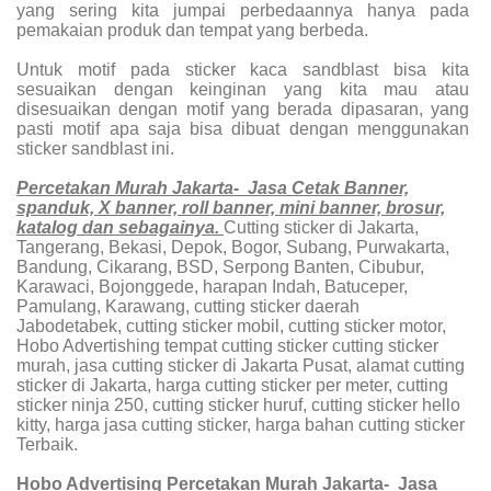
yang sering kita jumpai perbedaannya hanya pada
pemakaian produk dan tempat yang berbeda.
Untuk motif pada sticker kaca sandblast bisa kita
sesuaikan dengan keinginan yang kita mau atau
disesuaikan dengan motif yang berada dipasaran, yang
pasti motif apa saja bisa dibuat dengan menggunakan
sticker sandblast ini.
Percetakan Murah Jakarta- Jasa Cetak Banner,
spanduk, X banner, roll banner, mini banner, brosur,
katalog dan sebagainya.
Cutting sticker di Jakarta,
Tangerang, Bekasi, Depok, Bogor, Subang, Purwakarta,
Bandung, Cikarang, BSD, Serpong Banten, Cibubur,
Karawaci, Bojonggede, harapan Indah, Batuceper,
Pamulang, Karawang, cutting sticker daerah
Jabodetabek, cutting sticker mobil, cutting sticker motor,
Hobo Advertishing tempat cutting sticker cutting sticker
murah, jasa cutting sticker di Jakarta Pusat, alamat cutting
sticker di Jakarta, harga cutting sticker per meter, cutting
sticker ninja 250, cutting sticker huruf, cutting sticker hello
kitty, harga jasa cutting sticker, harga bahan cutting sticker
Terbaik.
Hobo Advertising
Percetakan Murah Jakarta- Jasa