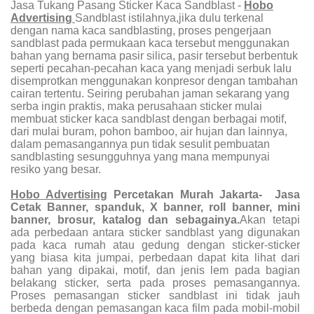
Jasa Tukang Pasang Sticker Kaca Sandblast
-
Hobo
Advertising
Sandblast istilahnya,jika dulu terkenal
dengan nama kaca sandblasting, proses pengerjaan
sandblast pada permukaan kaca tersebut menggunakan
bahan yang bernama pasir silica, pasir tersebut berbentuk
seperti pecahan-pecahan kaca yang menjadi serbuk lalu
disemprotkan menggunakan konpresor dengan tambahan
cairan tertentu. Seiring perubahan jaman sekarang yang
serba ingin praktis, maka perusahaan sticker mulai
membuat sticker kaca sandblast dengan berbagai motif,
dari mulai buram, pohon bamboo, air hujan dan lainnya,
dalam pemasangannya pun tidak sesulit pembuatan
sandblasting sesungguhnya yang mana mempunyai
resiko yang besar.
Hobo Advertising
Percetakan Murah Jakarta- Jasa
Cetak Banner, spanduk, X banner, roll banner, mini
banner, brosur, katalog dan sebagainya.
Akan tetapi
ada perbedaan antara sticker sandblast yang digunakan
pada kaca rumah atau gedung dengan sticker-sticker
yang biasa kita jumpai, perbedaan dapat kita lihat dari
bahan yang dipakai, motif, dan jenis lem pada bagian
belakang sticker, serta pada proses pemasangannya.
Proses pemasangan sticker sandblast ini tidak jauh
berbeda dengan pemasangan kaca film pada mobil-mobil