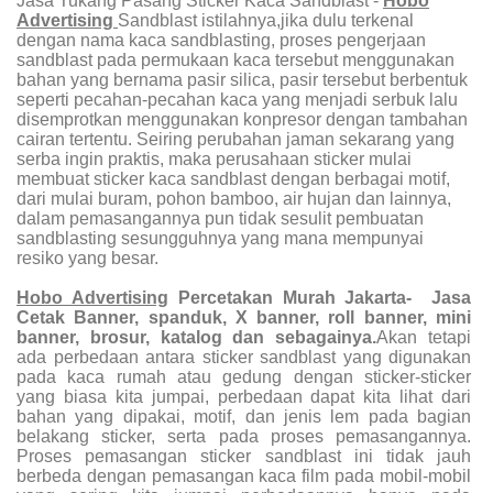
Jasa Tukang Pasang Sticker Kaca Sandblast
-
Hobo
Advertising
Sandblast istilahnya,jika dulu terkenal
dengan nama kaca sandblasting, proses pengerjaan
sandblast pada permukaan kaca tersebut menggunakan
bahan yang bernama pasir silica, pasir tersebut berbentuk
seperti pecahan-pecahan kaca yang menjadi serbuk lalu
disemprotkan menggunakan konpresor dengan tambahan
cairan tertentu. Seiring perubahan jaman sekarang yang
serba ingin praktis, maka perusahaan sticker mulai
membuat sticker kaca sandblast dengan berbagai motif,
dari mulai buram, pohon bamboo, air hujan dan lainnya,
dalam pemasangannya pun tidak sesulit pembuatan
sandblasting sesungguhnya yang mana mempunyai
resiko yang besar.
Hobo Advertising
Percetakan Murah Jakarta- Jasa
Cetak Banner, spanduk, X banner, roll banner, mini
banner, brosur, katalog dan sebagainya.
Akan tetapi
ada perbedaan antara sticker sandblast yang digunakan
pada kaca rumah atau gedung dengan sticker-sticker
yang biasa kita jumpai, perbedaan dapat kita lihat dari
bahan yang dipakai, motif, dan jenis lem pada bagian
belakang sticker, serta pada proses pemasangannya.
Proses pemasangan sticker sandblast ini tidak jauh
berbeda dengan pemasangan kaca film pada mobil-mobil