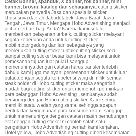
Cetak Banner, spanduk, X banner, roll banner, mini
banner, brosur, katalog dan sebagainya.
cutting sticker
merupakan penyedia Jasa dan spesialis sticker
khususnya daerah Jabodetabek, Jawa Barat, Jawa
Tengah, Jawa Timur. Mengapa Hobo Advertishing menjadi
pilihan terbaik bagi Anda? Karena kami selalu
memberikan pelayanan terbaik, cutting sticker melayani
segala keperluan anda untuk cutting sticker
mobil,motor,gedung dan lain sebagainya yang
memerlukan cutting sticker.untuk cutting sticker kecil
sampai cutting sticker besar kami bisa melayani.untuk
pemesanan tujuan luar pulaU sanggup
memenuhinya,dengan catatan harus transfer terlebih
dahulu kami juga melayani pemesanan sticker untuk luar
pulau.dengan segala kompetensi yang di miliki semua
steak holder di Hobo cutting sticker maka sangatlah
mudah bagi cutting sticker untuk memenuhi permintaan
para pelanggan Hobo Advertising ,semuanya sudah
bersinergi dengan Hobo cutting sticker. Kami semua
memiliki suatu wadah yang sama, sehingga apapun
bentuk dan keinginanan para konsumen,kami sanggup
untuk memenuhinya.dengan catatan masih berhubungan
erat dengan cutting sticker.ni contoh salah satu
pengerjaan Hobo Advertishing pernah kami kerjakan.
Hotel yellow, Hobo Advertishing cutting diberi kesempatan