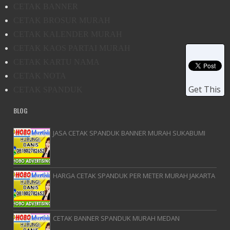
CETAK BANNER
CETAK BROSUR MURAH
CETAK KALENDER MURAH
CETAK KAOS PARTAI MURAH
CETAK KARTU NAMA
CETAK NOTA
Get This
CETAK SPANDUK
BLOG
JASA CETAK SPANDUK BANNER MURAH SUKABUMI
HARGA CETAK SPANDUK PER METER MURAH JAKARTA
CETAK BANNER SPANDUK MURAH MEDAN