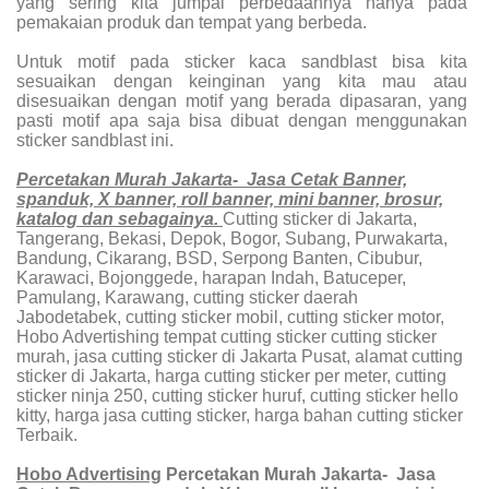
yang sering kita jumpai perbedaannya hanya pada
pemakaian produk dan tempat yang berbeda.
Untuk motif pada sticker kaca sandblast bisa kita
sesuaikan dengan keinginan yang kita mau atau
disesuaikan dengan motif yang berada dipasaran, yang
pasti motif apa saja bisa dibuat dengan menggunakan
sticker sandblast ini.
Percetakan Murah Jakarta- Jasa Cetak Banner,
spanduk, X banner, roll banner, mini banner, brosur,
katalog dan sebagainya.
Cutting sticker di Jakarta,
Tangerang, Bekasi, Depok, Bogor, Subang, Purwakarta,
Bandung, Cikarang, BSD, Serpong Banten, Cibubur,
Karawaci, Bojonggede, harapan Indah, Batuceper,
Pamulang, Karawang, cutting sticker daerah
Jabodetabek, cutting sticker mobil, cutting sticker motor,
Hobo Advertishing tempat cutting sticker cutting sticker
murah, jasa cutting sticker di Jakarta Pusat, alamat cutting
sticker di Jakarta, harga cutting sticker per meter, cutting
sticker ninja 250, cutting sticker huruf, cutting sticker hello
kitty, harga jasa cutting sticker, harga bahan cutting sticker
Terbaik.
Hobo Advertising
Percetakan Murah Jakarta- Jasa